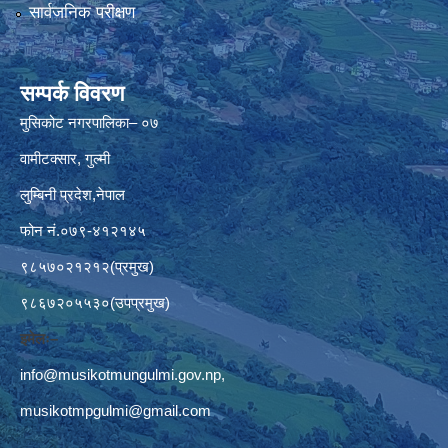
सार्वजनिक परीक्षण
सम्पर्क विवरण
मुसिकोट नगरपालिका– ०७
वामीटक्सार, गुल्मी
लुम्बिनी प्रदेश,नेपाल
फोन नं.०७९-४१२१४५
९८५७०२१२१२(प्रमुख)
९८६७२०५५३०(उपप्रमुख)
इमेलः–
info@musikotmungulmi.gov.np
,
musikotmpgulmi@gmail.com