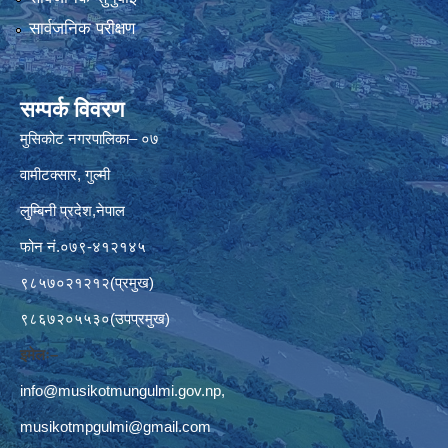
सार्वजनिक परीक्षण
सम्पर्क विवरण
मुसिकोट नगरपालिका– ०७
वामीटक्सार, गुल्मी
लुम्बिनी प्रदेश,नेपाल
फोन नं.०७९-४१२१४५
९८५७०२१२१२(प्रमुख)
९८६७२०५५३०(उपप्रमुख)
इमेलः–
info@musikotmungulmi.gov.np
,
musikotmpgulmi@gmail.com