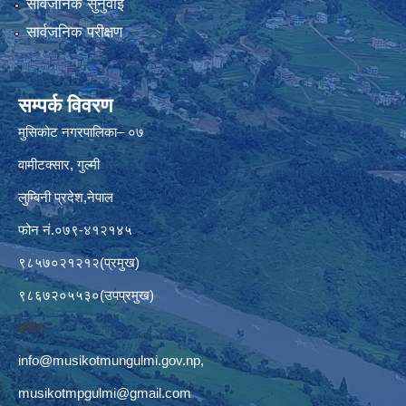
सार्वजनिक सुनुवाई
सार्वजनिक परीक्षण
सम्पर्क विवरण
मुसिकोट नगरपालिका– ०७
वामीटक्सार, गुल्मी
लुम्बिनी प्रदेश,नेपाल
फोन नं.०७९-४१२१४५
९८५७०२१२१२(प्रमुख)
९८६७२०५५३०(उपप्रमुख)
इमेलः–
info@musikotmungulmi.gov.np
,
musikotmpgulmi@gmail.com