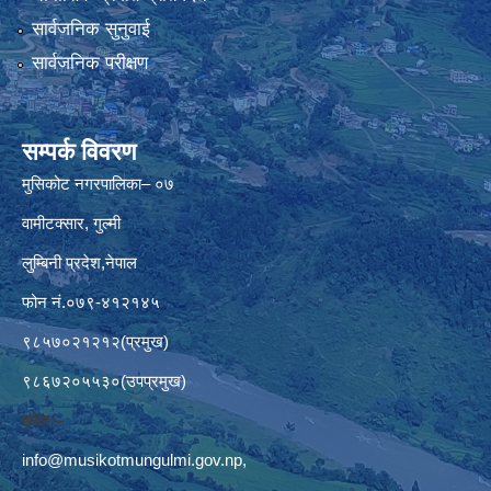
सार्वजनिक सुनुवाई
सार्वजनिक परीक्षण
सम्पर्क विवरण
मुसिकोट नगरपालिका– ०७
वामीटक्सार, गुल्मी
लुम्बिनी प्रदेश,नेपाल
फोन नं.०७९-४१२१४५
९८५७०२१२१२(प्रमुख)
९८६७२०५५३०(उपप्रमुख)
इमेलः–
info@musikotmungulmi.gov.np
,