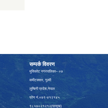
सम्पर्क विवरण
मुसिकोट नगरपालिका– ०७
वामीटक्सार, गुल्मी
लुम्बिनी प्रदेश,नेपाल
फोन नं.०७९-४१२१४५
९८५७०२१२१२(प्रमुख)