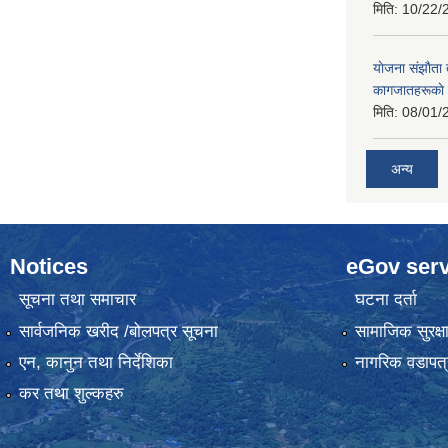
मिति:
10/22/
याेजना संझाैता
कागजातहरूकाे
मिति:
08/01/
अन्य
Notices
eGov serv
सूचना तथा समाचार
घटना दर्ता
सार्वजनिक खरीद /बोलपत्र सूचना
सामाजिक सुरक्ष
एन, कानुन तथा निर्देशिका
नागरिक वडापत्
कर तथा शुल्कहरु