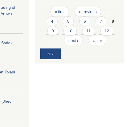
rading of
Pages
« first
‹ previous
…
i Arewa
4
5
6
7
8
9
10
11
12
…
next ›
last »
hi Sadak
अन्य
an Toladi
on(Jhedi