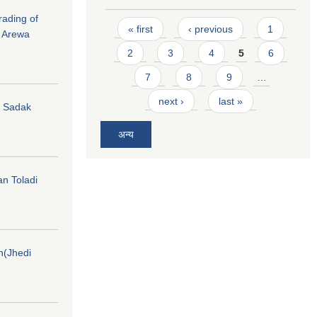
rading of
Pages
« first
‹ previous
1
i Arewa
2
3
4
5
6
7
8
9
…
next ›
last »
hi Sadak
अन्य
an Toladi
on(Jhedi