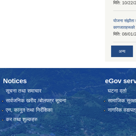
मिति:
10/22/
याेजना संझाैता
कागजातहरूकाे
मिति:
08/01/
अन्य
Notices
eGov serv
सूचना तथा समाचार
घटना दर्ता
सार्वजनिक खरीद /बोलपत्र सूचना
सामाजिक सुरक्ष
एन, कानुन तथा निर्देशिका
नागरिक वडापत्
कर तथा शुल्कहरु