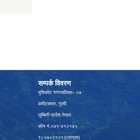
सम्पर्क विवरण
मुसिकोट नगरपालिका– ०७
वामीटक्सार, गुल्मी
लुम्बिनी प्रदेश,नेपाल
फोन नं.०७९-४१२१४५
९८५७०२१२१२(प्रमुख)