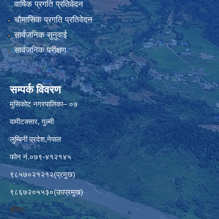
वार्षिक प्रगति प्रतिवेदन
चौमासिक प्रगति प्रतिवेदन
सार्वजनिक सुनुवाई
सार्वजनिक परीक्षण
सम्पर्क विवरण
मुसिकोट नगरपालिका– ०७
वामीटक्सार, गुल्मी
लुम्बिनी प्रदेश,नेपाल
फोन नं.०७९-४१२१४५
९८५७०२१२१२(प्रमुख)
९८६७२०५५३०(उपप्रमुख)
इमेलः–