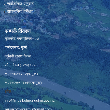
सार्वजनिक सुनुवाई
सार्वजनिक परीक्षण
सम्पर्क विवरण
मुसिकोट नगरपालिका– ०७
वामीटक्सार, गुल्मी
लुम्बिनी प्रदेश,नेपाल
फोन नं.०७९-४१२१४५
९८५७०२१२१२(प्रमुख)
९८६७२०५५३०(उपप्रमुख)
इमेलः–
info@musikotmungulmi.gov.np
,
musikotmpgulmi@gmail.com