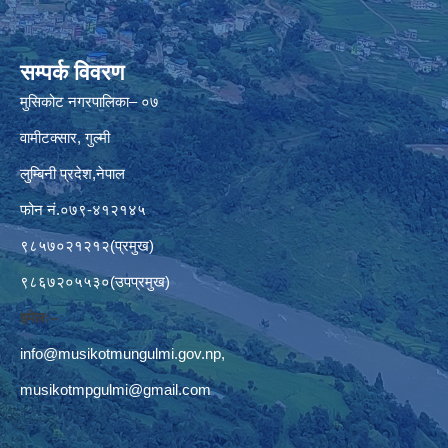
सम्पर्क विवरण
मुसिकोट नगरपालिका– ०७
वामीटक्सार, गुल्मी
लुम्बिनी प्रदेश,नेपाल
फोन नं.०७९-४१२१४५
९८५७०२१२१२(प्रमुख)
९८६७२०५५३०(उपप्रमुख)
इमेलः–
info@musikotmungulmi.gov.np
,
musikotmpgulmi@gmail.com