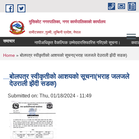
Skip to main content
मुसिकोट नगरपालिका, नगर कार्यपालिकाकाे कार्यालय
वामीटक्सार ,गुल्मी, लुम्बिनी प्रदेश, नेपाल
समाचार
नापीअधिकृत वैकल्पिक उम्मेदवारसिफारिस गरिएको सूचना।
कवाडी करको
You are here
Home
» बोलपत्र स्वीकृतीको आशयको सूचना(भराह जलजले देउराली झेंदी सडक)
बोलपत्र स्वीकृतीको आशयको सूचना(भराह जलजले
देउराली झेंदी सडक)
Submitted on:
Thu, 01/18/2024 - 11:49