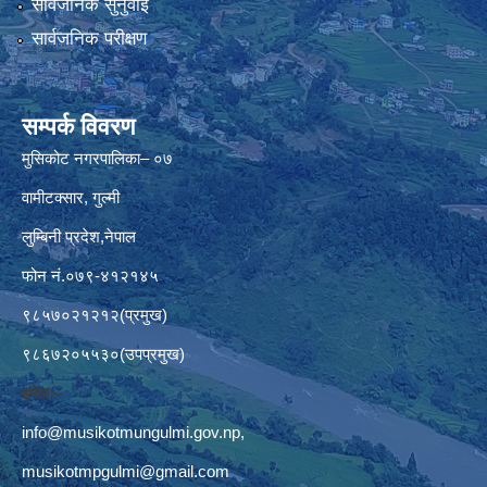
सार्वजनिक सुनुवाई
सार्वजनिक परीक्षण
सम्पर्क विवरण
मुसिकोट नगरपालिका– ०७
वामीटक्सार, गुल्मी
लुम्बिनी प्रदेश,नेपाल
फोन नं.०७९-४१२१४५
९८५७०२१२१२(प्रमुख)
९८६७२०५५३०(उपप्रमुख)
इमेलः–
info@musikotmungulmi.gov.np
,
musikotmpgulmi@gmail.com