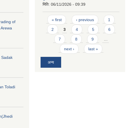
मिति:
06/11/2026 - 09:39
Pages
« first
‹ previous
1
rading of
i Arewa
2
3
4
5
6
7
8
9
…
next ›
last »
hi Sadak
अन्य
an Toladi
on(Jhedi