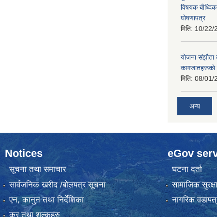
विषयक बाैध्दि
घाेषणापत्र
मिति:
10/22/
याेजना संझाैता
कागजातहरूकाे
मिति:
08/01/
अन्य
Notices
eGov serv
सूचना तथा समाचार
घटना दर्ता
सार्वजनिक खरीद /बोलपत्र सूचना
सामाजिक सुरक्ष
एन, कानुन तथा निर्देशिका
नागरिक वडापत्
कर तथा शुल्कहरु