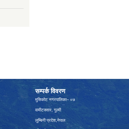
सम्पर्क विवरण
मुसिकोट नगरपालिका– ०७
वामीटक्सार, गुल्मी
लुम्बिनी प्रदेश,नेपाल