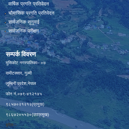
वार्षिक प्रगति प्रतिवेदन
चौमासिक प्रगति प्रतिवेदन
सार्वजनिक सुनुवाई
सार्वजनिक परीक्षण
सम्पर्क विवरण
मुसिकोट नगरपालिका– ०७
वामीटक्सार, गुल्मी
लुम्बिनी प्रदेश,नेपाल
फोन नं.०७९-४१२१४५
९८५७०२१२१२(प्रमुख)
९८६७२०५५३०(उपप्रमुख)
इमेलः–