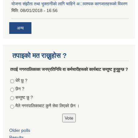
याेजना संझाैता तथा भुक्तानीकाे लागि चाहिने अावश्यक कागजातहरूकाे विवरण
मिति:
08/01/2018 - 16:56
अन्य
तपाइको मत राख्नुहोस ?
तपा‌ई नगरपालिकाका जनप्रतिनिधि वा कर्मचारीहरूकाे कार्यबाट सन्तुष्ट हुनुहुन्छ ?
Choices
धेरै छु ?
छैन ?
सन्तुष्ट छु ?
मैले नगरपालिकाबाट कुनै सेवा लिएकाे छैन ।
Older polls
Results