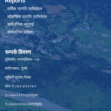
Reports
वार्षिक प्रगति प्रतिवेदन
चौमासिक प्रगति प्रतिवेदन
सार्वजनिक सुनुवाई
सार्वजनिक परीक्षण
सम्पर्क विवरण
मुसिकोट नगरपालिका– ०७
वामीटक्सार, गुल्मी
लुम्बिनी प्रदेश,नेपाल
फोन नं.०७९-४१२१४५
९८५७०२१२१२(प्रमुख)
९८६७२०५५३०(उपप्रमुख)