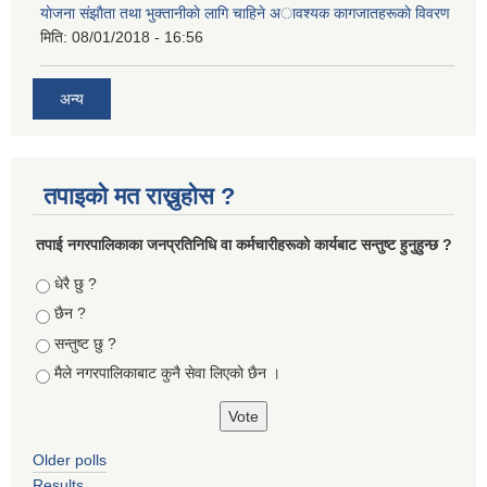
याेजना संझाैता तथा भुक्तानीकाे लागि चाहिने अावश्यक कागजातहरूकाे विवरण
मिति:
08/01/2018 - 16:56
अन्य
तपाइको मत राख्नुहोस ?
तपा‌ई नगरपालिकाका जनप्रतिनिधि वा कर्मचारीहरूकाे कार्यबाट सन्तुष्ट हुनुहुन्छ ?
Choices
धेरै छु ?
छैन ?
सन्तुष्ट छु ?
मैले नगरपालिकाबाट कुनै सेवा लिएकाे छैन ।
Older polls
Results