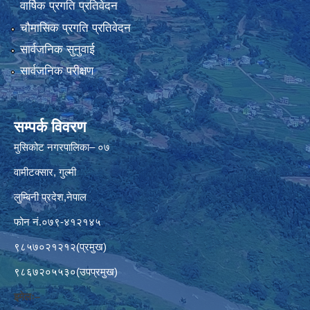
वार्षिक प्रगति प्रतिवेदन
चौमासिक प्रगति प्रतिवेदन
सार्वजनिक सुनुवाई
सार्वजनिक परीक्षण
सम्पर्क विवरण
मुसिकोट नगरपालिका– ०७
वामीटक्सार, गुल्मी
लुम्बिनी प्रदेश,नेपाल
फोन नं.०७९-४१२१४५
९८५७०२१२१२(प्रमुख)
९८६७२०५५३०(उपप्रमुख)
इमेलः–