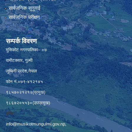
सार्वजनिक सुनुवाई
सार्वजनिक परीक्षण
सम्पर्क विवरण
मुसिकोट नगरपालिका– ०७
वामीटक्सार, गुल्मी
लुम्बिनी प्रदेश,नेपाल
फोन नं.०७९-४१२१४५
९८५७०२१२१२(प्रमुख)
९८६७२०५५३०(उपप्रमुख)
इमेलः–
info@musikotmungulmi.gov.np
,