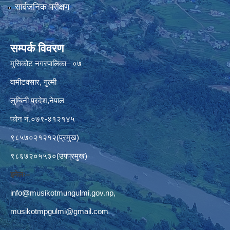
सार्वजनिक परीक्षण
सम्पर्क विवरण
मुसिकोट नगरपालिका– ०७
वामीटक्सार, गुल्मी
लुम्बिनी प्रदेश,नेपाल
फोन नं.०७९-४१२१४५
९८५७०२१२१२(प्रमुख)
९८६७२०५५३०(उपप्रमुख)
इमेलः–
info@musikotmungulmi.gov.np
,
musikotmpgulmi@gmail.com