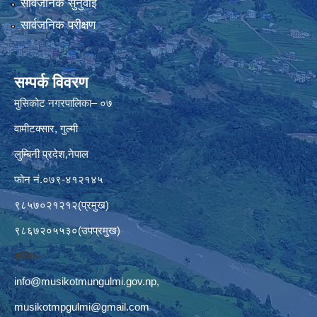
सार्वजनिक सुनुवाई
सार्वजनिक परीक्षण
सम्पर्क विवरण
मुसिकोट नगरपालिका– ०७
वामीटक्सार, गुल्मी
लुम्बिनी प्रदेश,नेपाल
फोन नं.०७९-४१२१४५
९८५७०२१२१२(प्रमुख)
९८६७२०५५३०(उपप्रमुख)
इमेलः–
info@musikotmungulmi.gov.np
,
musikotmpgulmi@gmail.com