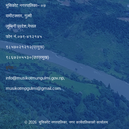
मुसिकोट नगरपालिका– ०७
वामीटक्सार, गुल्मी
लुम्बिनी प्रदेश,नेपाल
फोन नं.०७९-४१२१४५
९८५७०२१२१२(प्रमुख)
९८६७२०५५३०(उपप्रमुख)
इमेलः–
info@musikotmungulmi.gov.np
,
musikotmpgulmi@gmail.com
© 2026 मुसिकोट नगरपालिका, नगर कार्यपालिकाकाे कार्यालय