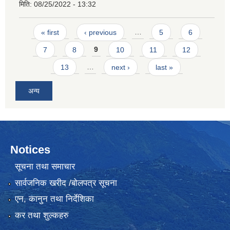
मिति:
08/25/2022 - 13:32
Pages
« first
‹ previous
…
5
6
7
8
9
10
11
12
13
…
next ›
last »
अन्य
Notices
सूचना तथा समाचार
सार्वजनिक खरीद /बोलपत्र सूचना
एन, कानुन तथा निर्देशिका
कर तथा शुल्कहरु