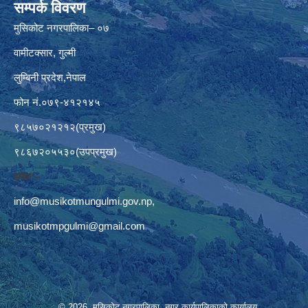
सम्पर्क विवरण
मुसिकोट नगरपालिका– ०७
वामीटक्सार, गुल्मी
लुम्बिनी प्रदेश,नेपाल
फोन नं.०७९-४१२१४५
९८५७०२१२१२(प्रमुख)
९८६७२०५५३०(उपप्रमुख)
इमेलः–
info@musikotmungulmi.gov.np
,
musikotmpgulmi@gmail.com
© 2026 मुसिकोट नगरपालिका, नगर कार्यपालिकाकाे कार्यालय