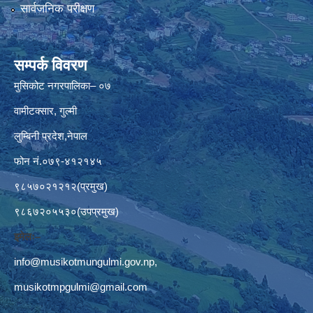
सार्वजनिक परीक्षण
सम्पर्क विवरण
मुसिकोट नगरपालिका– ०७
वामीटक्सार, गुल्मी
लुम्बिनी प्रदेश,नेपाल
फोन नं.०७९-४१२१४५
९८५७०२१२१२(प्रमुख)
९८६७२०५५३०(उपप्रमुख)
इमेलः–
info@musikotmungulmi.gov.np
,
musikotmpgulmi@gmail.com