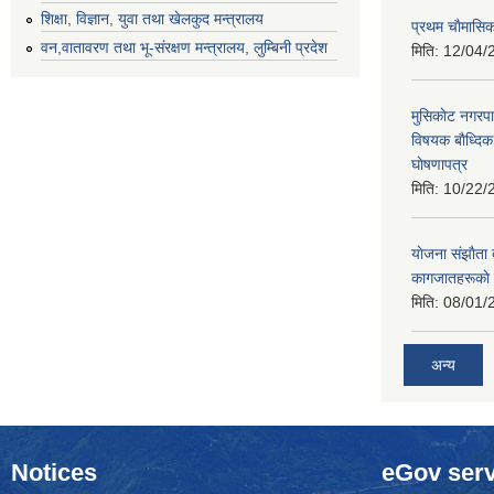
शिक्षा, विज्ञान, युवा तथा खेलकुद मन्‍‍त्रालय
प्रथम चाैमासि
वन,वातावरण तथा भू-संरक्षण मन्त्रालय, लुम्बिनी प्रदेश
मिति:
12/04/
मुसिकाेट नगरपा
विषयक बाैध्दि
घाेषणापत्र
मिति:
10/22/
याेजना संझाैता
कागजातहरूकाे
मिति:
08/01/
अन्य
Notices
eGov serv