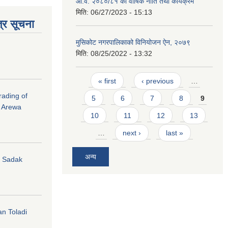
आ.व. २०८०/८१ को वार्षिक नीति तथा कार्यक्रम
मिति:
06/27/2023 - 15:13
्र सूचना
मुसिकोट नगरपालिकाको विनियोजन ऐन, २०७९
मिति:
08/25/2022 - 13:32
Pages
« first
‹ previous
…
rading of
5
6
7
8
9
i Arewa
10
11
12
13
…
next ›
last »
अन्य
hi Sadak
an Toladi