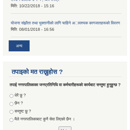
मिति:
10/22/2018 - 15:16
याेजना संझाैता तथा भुक्तानीकाे लागि चाहिने अावश्यक कागजातहरूकाे विवरण
मिति:
08/01/2018 - 16:56
अन्य
तपाइको मत राख्नुहोस ?
तपा‌ई नगरपालिकाका जनप्रतिनिधि वा कर्मचारीहरूकाे कार्यबाट सन्तुष्ट हुनुहुन्छ ?
Choices
धेरै छु ?
छैन ?
सन्तुष्ट छु ?
मैले नगरपालिकाबाट कुनै सेवा लिएकाे छैन ।