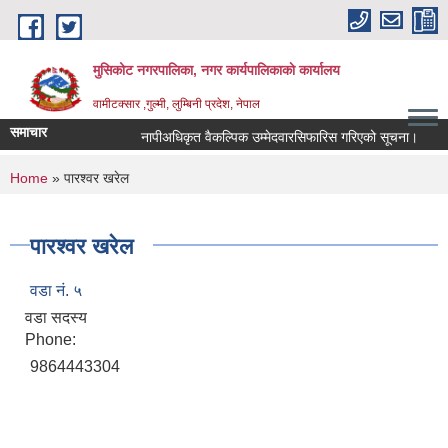
Skip to main content
मुसिकोट नगरपालिका, नगर कार्यपालिकाकाे कार्यालय
वामीटक्सार ,गुल्मी, लुम्बिनी प्रदेश, नेपाल
समाचार
नापीअधिकृत वैकल्पिक उम्मेदवारसिफारिस गरिएको सूचना।
कवा
You are here
Home
» पारश्वर खरेल
पारश्वर खरेल
वडा नं. ५
वडा सदस्य
Phone:
9864443304