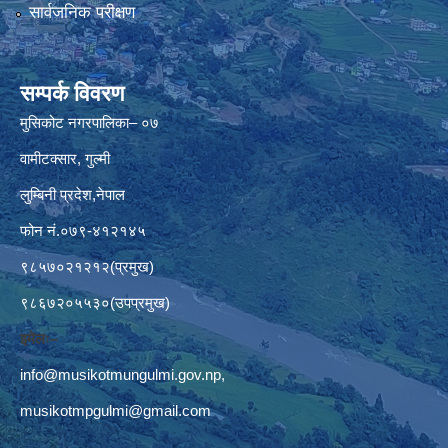
सार्वजनिक परीक्षण
सम्पर्क विवरण
मुसिकोट नगरपालिका– ०७
वामीटक्सार, गुल्मी
लुम्बिनी प्रदेश,नेपाल
फोन नं.०७९-४१२१४५
९८५७०२१२१२(प्रमुख)
९८६७२०५५३०(उपप्रमुख)
इमेलः–
info@musikotmungulmi.gov.np
,
musikotmpgulmi@gmail.com