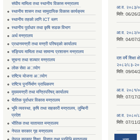
संघीय मामिला तथा स्थानीय विकास मन्त्रालय
आ.व. २०८३/०८
स्थानीय शासन तथा सामुदायिक विकास कार्यक्रम
मिति:
06/26/
स्थानीय तहको लागि ICT ब्लग
स्थानीय पूर्वाधार तथा कृषि सडक विभाग
आ.व. २०८२/०८
अर्थ मन्त्रालय
मिति:
04/07/
प्रधानमन्त्री तथा मन्त्री परिषद्काे कार्यालय
संङ्घिय मामिला तथा सामान्य प्रशासन मन्त्रालय
दश वर्षे शिक्षा 
सूचना तथा सञ्चार मन्त्रालय
२०८२/८३-२०
लाेक सेवा अायाेग
मिति:
09/04/
राष्टिय याेजना अायाेग
राष्टिय पुनर्निर्माण प्राधिकरण
आ.व. २०८१/०८
मुख्यमन्त्री तथा मन्त्रिपरिषद् कार्यालय
मिति:
07/17/
भैातिक पूर्वाधार विकास मन्त्रालय
भूमि व्यवस्था, कृषि तथा सहकारी मन्त्रालय, लु्म्बिनी
प्रदेश
आ.व. २०८०/८
मिति:
07/11/
भाैतिक तथा यातायात मन्त्रालय
नेपाल सरकार गृह मन्त्रालय
नेपाल सरकार शिक्षा, विज्ञान तथा प्रविधि मन्त्रालय
अन्य