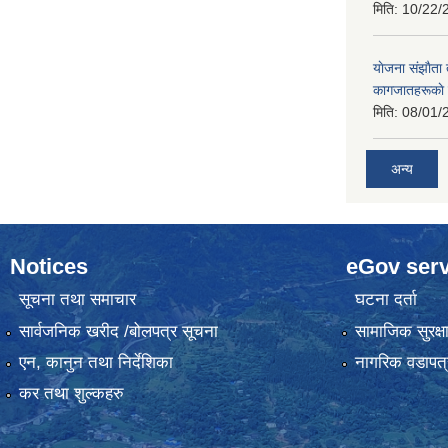
मिति:
10/22/
याेजना संझाैता
कागजातहरूकाे
मिति:
08/01/
अन्य
Notices
eGov serv
सूचना तथा समाचार
घटना दर्ता
सार्वजनिक खरीद /बोलपत्र सूचना
सामाजिक सुरक्ष
एन, कानुन तथा निर्देशिका
नागरिक वडापत्
कर तथा शुल्कहरु