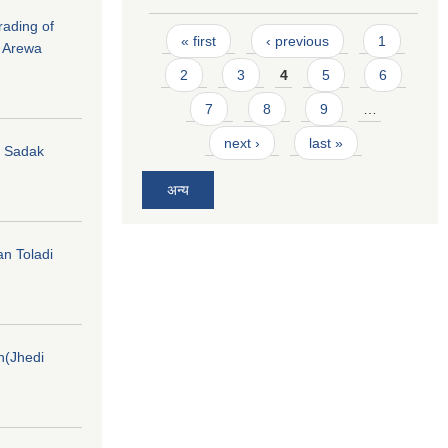
rading of
Pages
« first
‹ previous
1
i Arewa
2
3
4
5
6
7
8
9
…
next ›
last »
hi Sadak
अन्य
an Toladi
on(Jhedi