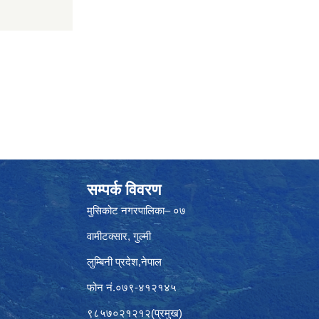
सम्पर्क विवरण
मुसिकोट नगरपालिका– ०७
वामीटक्सार, गुल्मी
लुम्बिनी प्रदेश,नेपाल
फोन नं.०७९-४१२१४५
९८५७०२१२१२(प्रमुख)