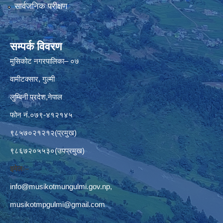
सार्वजनिक परीक्षण
सम्पर्क विवरण
मुसिकोट नगरपालिका– ०७
वामीटक्सार, गुल्मी
लुम्बिनी प्रदेश,नेपाल
फोन नं.०७९-४१२१४५
९८५७०२१२१२(प्रमुख)
९८६७२०५५३०(उपप्रमुख)
इमेलः–
info@musikotmungulmi.gov.np
,
musikotmpgulmi@gmail.com