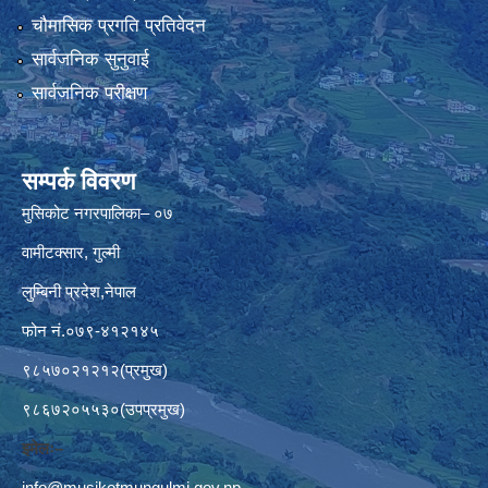
चौमासिक प्रगति प्रतिवेदन
सार्वजनिक सुनुवाई
सार्वजनिक परीक्षण
सम्पर्क विवरण
मुसिकोट नगरपालिका– ०७
वामीटक्सार, गुल्मी
लुम्बिनी प्रदेश,नेपाल
फोन नं.०७९-४१२१४५
९८५७०२१२१२(प्रमुख)
९८६७२०५५३०(उपप्रमुख)
इमेलः–
info@musikotmungulmi.gov.np
,