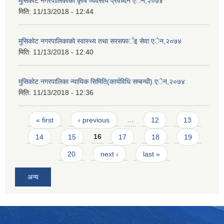
मुसिकाेट नगरपालिकाकाे कृषि व्यवसाय प्रवर्ध्दन एेन,२०७४
मिति:
11/13/2018 - 12:44
मुसिकाेट नगरपालिकाकाे स्वास्थ्य तथा सरसफार्इ सेवा एेन,२०७४
मिति:
11/13/2018 - 12:40
मुसिकाेट नगरपालिका न्यायिक सिमिति(कार्यविधि सम्बन्धी) एेन,२०७४
मिति:
11/13/2018 - 12:36
Pages
« first
‹ previous
…
12
13
14
15
16
17
18
19
20
next ›
last »
अन्य