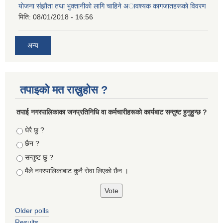
याेजना संझाैता तथा भुक्तानीकाे लागि चाहिने अावश्यक कागजातहरूकाे विवरण
मिति:
08/01/2018 - 16:56
अन्य
तपाइको मत राख्नुहोस ?
तपा‌ई नगरपालिकाका जनप्रतिनिधि वा कर्मचारीहरूकाे कार्यबाट सन्तुष्ट हुनुहुन्छ ?
Choices
धेरै छु ?
छैन ?
सन्तुष्ट छु ?
मैले नगरपालिकाबाट कुनै सेवा लिएकाे छैन ।
Older polls
Results