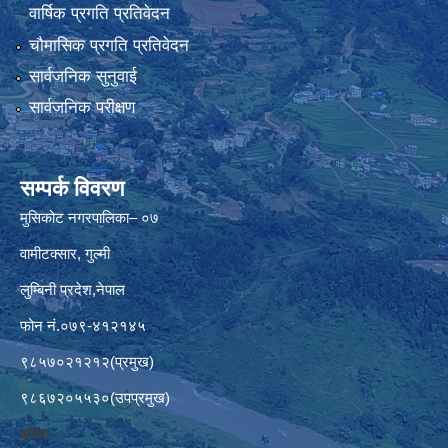
वार्षिक प्रगति प्रतिवेदन
चौमासिक प्रगति प्रतिवेदन
सार्वजनिक सुनुवाई
सार्वजनिक परीक्षण
सम्पर्क विवरण
मुसिकोट नगरपालिका– ०७
वामीटक्सार, गुल्मी
लुम्बिनी प्रदेश,नेपाल
फोन नं.०७९-४१२१४५
९८५७०२१२१२(प्रमुख)
९८६७२०५५३०(उपप्रमुख)
इमेलः–