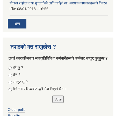
याेजना संझाैता तथा भुक्तानीकाे लागि चाहिने अावश्यक कागजातहरूकाे विवरण
मिति:
08/01/2018 - 16:56
अन्य
तपाइको मत राख्नुहोस ?
तपा‌ई नगरपालिकाका जनप्रतिनिधि वा कर्मचारीहरूकाे कार्यबाट सन्तुष्ट हुनुहुन्छ ?
Choices
धेरै छु ?
छैन ?
सन्तुष्ट छु ?
मैले नगरपालिकाबाट कुनै सेवा लिएकाे छैन ।
Older polls
Results