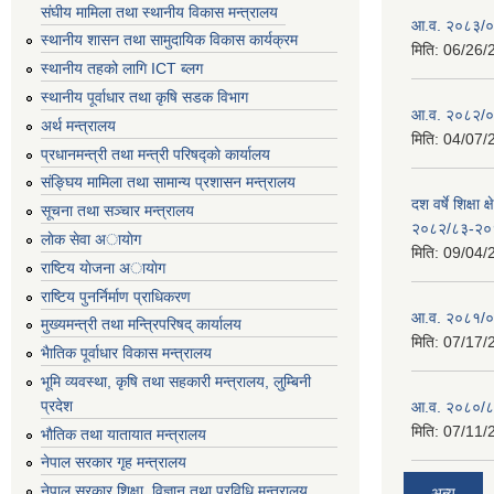
संघीय मामिला तथा स्थानीय विकास मन्त्रालय
आ.व. २०८३/०८
स्थानीय शासन तथा सामुदायिक विकास कार्यक्रम
मिति:
06/26/
स्थानीय तहको लागि ICT ब्लग
स्थानीय पूर्वाधार तथा कृषि सडक विभाग
आ.व. २०८२/०८
अर्थ मन्त्रालय
मिति:
04/07/
प्रधानमन्त्री तथा मन्त्री परिषद्काे कार्यालय
संङ्घिय मामिला तथा सामान्य प्रशासन मन्त्रालय
दश वर्षे शिक्षा 
सूचना तथा सञ्चार मन्त्रालय
२०८२/८३-२०
लाेक सेवा अायाेग
मिति:
09/04/
राष्टिय याेजना अायाेग
राष्टिय पुनर्निर्माण प्राधिकरण
आ.व. २०८१/०८
मुख्यमन्त्री तथा मन्त्रिपरिषद् कार्यालय
मिति:
07/17/
भैातिक पूर्वाधार विकास मन्त्रालय
भूमि व्यवस्था, कृषि तथा सहकारी मन्त्रालय, लु्म्बिनी
प्रदेश
आ.व. २०८०/८
मिति:
07/11/
भाैतिक तथा यातायात मन्त्रालय
नेपाल सरकार गृह मन्त्रालय
नेपाल सरकार शिक्षा, विज्ञान तथा प्रविधि मन्त्रालय
अन्य