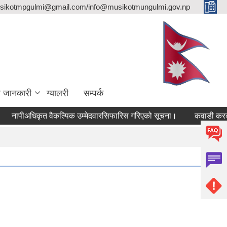
sikotmpgulmi@gmail.com/info@musikotmungulmi.gov.np
ा जानकारी
ग्यालरी
सम्पर्क
पीअधिकृत वैकल्पिक उम्मेदवारसिफारिस गरिएको सूचना।
कवाडी करको ठेक्क