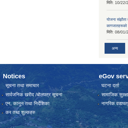
मिति:
10/22/
याेजना संझाैता
कागजातहरूकाे
मिति:
08/01/
अन्य
Notices
eGov serv
सूचना तथा समाचार
घटना दर्ता
सार्वजनिक खरीद /बोलपत्र सूचना
सामाजिक सुरक्ष
एन, कानुन तथा निर्देशिका
नागरिक वडापत्
कर तथा शुल्कहरु