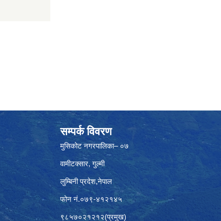
सम्पर्क विवरण
मुसिकोट नगरपालिका– ०७
वामीटक्सार, गुल्मी
लुम्बिनी प्रदेश,नेपाल
फोन नं.०७९-४१२१४५
९८५७०२१२१२(प्रमुख)