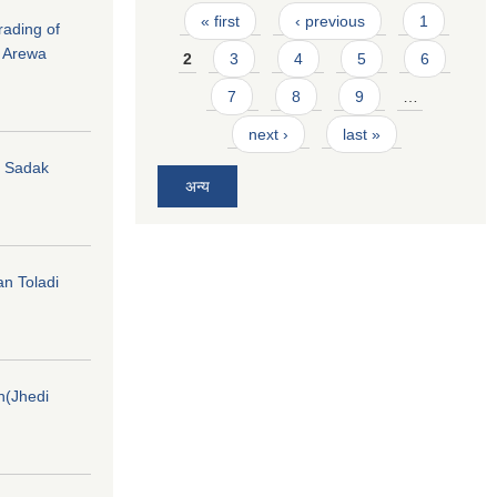
Pages
« first
‹ previous
1
rading of
i Arewa
2
3
4
5
6
7
8
9
…
next ›
last »
hi Sadak
अन्य
an Toladi
on(Jhedi