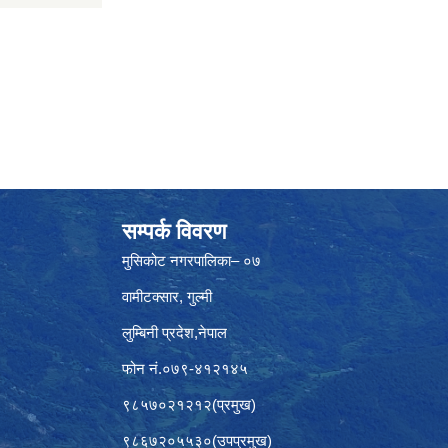
सम्पर्क विवरण
मुसिकोट नगरपालिका– ०७
वामीटक्सार, गुल्मी
लुम्बिनी प्रदेश,नेपाल
फोन नं.०७९-४१२१४५
९८५७०२१२१२(प्रमुख)
९८६७२०५५३०(उपप्रमुख)