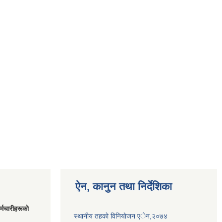
ऐन, कानुन तथा निर्देशिका
मचारीहरूकाे
स्थानीय तहकाे विनियाेजन एेन,२०७४