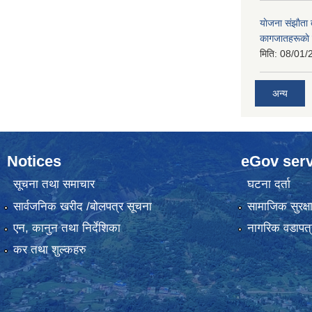
याेजना संझाैता
कागजातहरूकाे
मिति:
08/01/
अन्य
Notices
eGov serv
सूचना तथा समाचार
घटना दर्ता
सार्वजनिक खरीद /बोलपत्र सूचना
सामाजिक सुरक्ष
एन, कानुन तथा निर्देशिका
नागरिक वडापत्
कर तथा शुल्कहरु