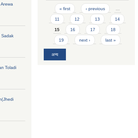
i Arewa
Pages
« first
‹ previous
…
11
12
13
14
15
16
17
18
hi Sadak
19
next ›
last »
अन्य
an Toladi
on(Jhedi