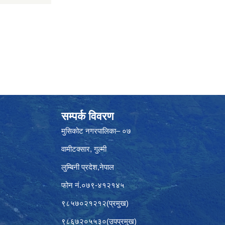
सम्पर्क विवरण
मुसिकोट नगरपालिका– ०७
वामीटक्सार, गुल्मी
लुम्बिनी प्रदेश,नेपाल
फोन नं.०७९-४१२१४५
९८५७०२१२१२(प्रमुख)
९८६७२०५५३०(उपप्रमुख)