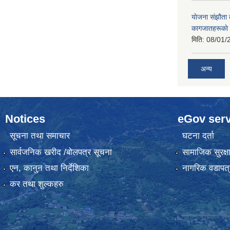
याेजना संझाैता
कागजातहरूकाे
मिति:
08/01/
अन्य
Notices
eGov serv
सूचना तथा समाचार
घटना दर्ता
सार्वजनिक खरीद /बोलपत्र सूचना
सामाजिक सुरक्ष
एन, कानुन तथा निर्देशिका
नागरिक वडापत्
कर तथा शुल्कहरु