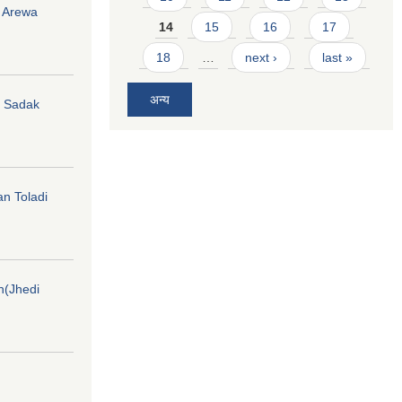
i Arewa
14
15
16
17
18
…
next ›
last »
अन्य
hi Sadak
an Toladi
on(Jhedi