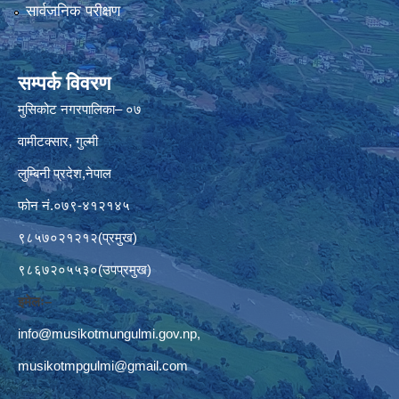
सार्वजनिक परीक्षण
सम्पर्क विवरण
मुसिकोट नगरपालिका– ०७
वामीटक्सार, गुल्मी
लुम्बिनी प्रदेश,नेपाल
फोन नं.०७९-४१२१४५
९८५७०२१२१२(प्रमुख)
९८६७२०५५३०(उपप्रमुख)
इमेलः–
info@musikotmungulmi.gov.np
,
musikotmpgulmi@gmail.com