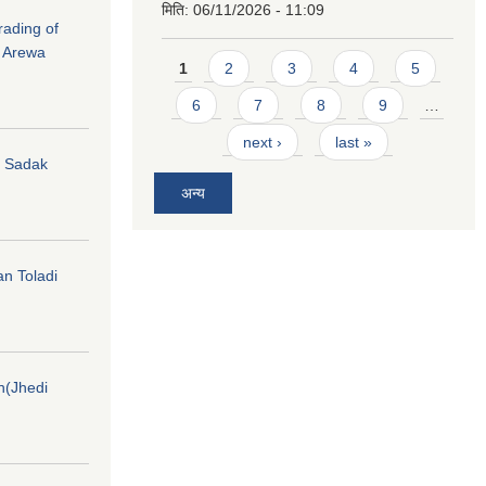
मिति:
06/11/2026 - 11:09
rading of
i Arewa
Pages
1
2
3
4
5
6
7
8
9
…
next ›
last »
hi Sadak
अन्य
an Toladi
on(Jhedi