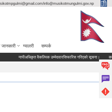
sikotmpgulmi@gmail.com/info@musikotmungulmi.gov.np
ा जानकारी
ग्यालरी
सम्पर्क
नापीअधिकृत वैकल्पिक उम्मेदवारसिफारिस गरिएको सूचना।
कवाडी कर