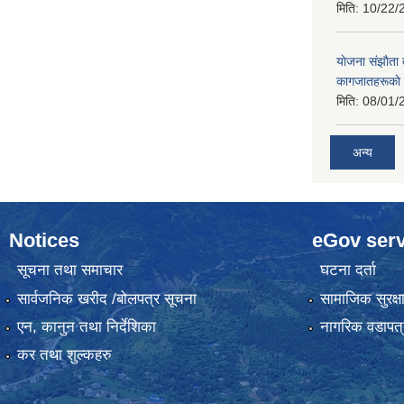
मिति:
10/22/
याेजना संझाैता
कागजातहरूकाे
मिति:
08/01/
अन्य
Notices
eGov serv
सूचना तथा समाचार
घटना दर्ता
सार्वजनिक खरीद /बोलपत्र सूचना
सामाजिक सुरक्ष
एन, कानुन तथा निर्देशिका
नागरिक वडापत्
कर तथा शुल्कहरु