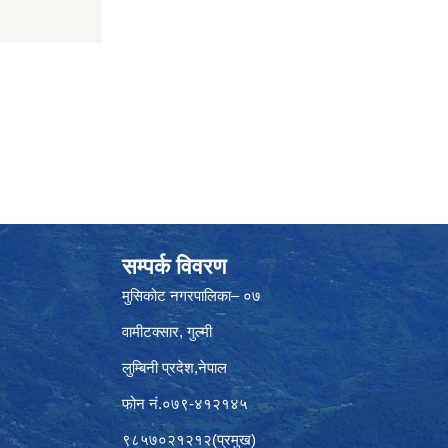
सम्पर्क विवरण
मुसिकोट नगरपालिका– ०७
वामीटक्सार, गुल्मी
लुम्बिनी प्रदेश,नेपाल
फोन नं.०७९-४१२१४५
९८५७०२१२१२(प्रमुख)