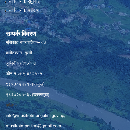
सार्वजनिक सुनुवाई
सार्वजनिक परीक्षण
सम्पर्क विवरण
मुसिकोट नगरपालिका– ०७
वामीटक्सार, गुल्मी
लुम्बिनी प्रदेश,नेपाल
फोन नं.०७९-४१२१४५
९८५७०२१२१२(प्रमुख)
९८६७२०५५३०(उपप्रमुख)
इमेलः–
info@musikotmungulmi.gov.np
,
musikotmpgulmi@gmail.com