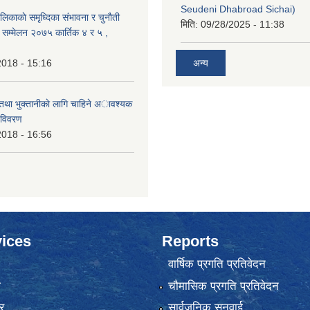
Seudeni Dhabroad Sichai)
लिकाकाे समृध्दिका संभावना र चुनाैती
मिति:
09/28/2025 - 11:38
क सम्मेलन २०७५ कार्तिक ४ र ५ ,
2018 - 15:16
अन्य
 तथा भुक्तानीकाे लागि चाहिने अावश्यक
 विवरण
2018 - 16:56
ices
Reports
वार्षिक प्रगति प्रतिवेदन
ा
चौमासिक प्रगति प्रतिवेदन
र
सार्वजनिक सुनुवाई