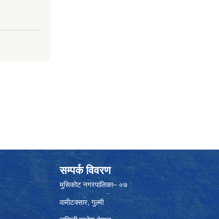
सम्पर्क विवरण
मुसिकोट नगरपालिका– ०७
वामीटक्सार, गुल्मी