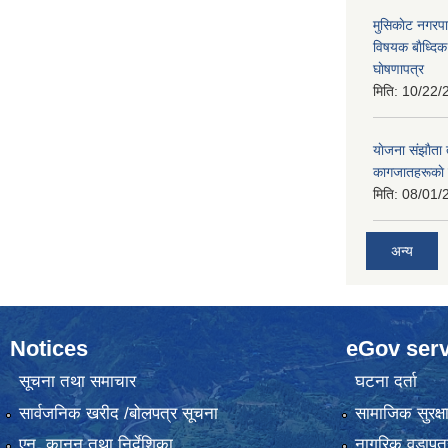
मुसिकाेट नगरपा
विषयक बाैध्दि
घाेषणापत्र
मिति:
10/22/
याेजना संझाैता
कागजातहरूकाे
मिति:
08/01/
अन्य
Notices
eGov serv
सूचना तथा समाचार
घटना दर्ता
सार्वजनिक खरीद /बोलपत्र सूचना
सामाजिक सुरक्ष
एन, कानुन तथा निर्देशिका
नागरिक वडापत्