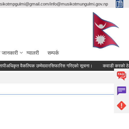
sikotmpgulmi@gmail.com/info@musikotmungulmi.gov.np
ा जानकारी
ग्यालरी
सम्पर्क
िकृत वैकल्पिक उम्मेदवारसिफारिस गरिएको सूचना।
कवाडी करको ठेक्का बन्