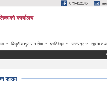
079-412145
mu
िकाकाे कार्यालय
जना
विधुतीय शुसासन सेवा
प्रतिवेदन
राजपत्र
सूचना तथ
नापीअध
्कन फाराम