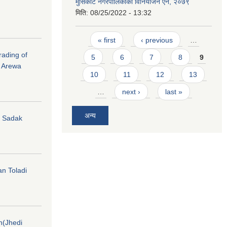
मुसिकोट नगरपालिकाको विनियोजन ऐन, २०७९
मिति:
08/25/2022 - 13:32
Pages
« first
‹ previous
…
rading of
5
6
7
8
9
i Arewa
10
11
12
13
…
next ›
last »
अन्य
hi Sadak
an Toladi
on(Jhedi