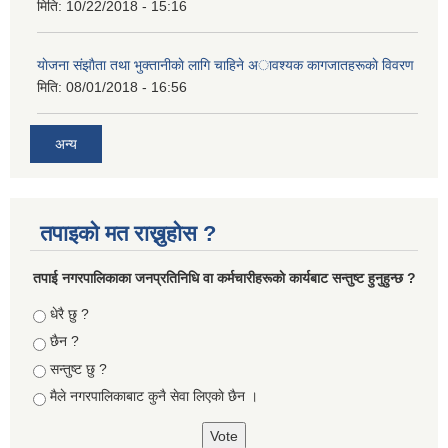
मिति:
10/22/2018 - 15:16
याेजना संझाैता तथा भुक्तानीकाे लागि चाहिने अावश्यक कागजातहरूकाे विवरण
मिति:
08/01/2018 - 16:56
अन्य
तपाइको मत राख्नुहोस ?
तपा‌ई नगरपालिकाका जनप्रतिनिधि वा कर्मचारीहरूकाे कार्यबाट सन्तुष्ट हुनुहुन्छ ?
Choices
धेरै छु ?
छैन ?
सन्तुष्ट छु ?
मैले नगरपालिकाबाट कुनै सेवा लिएकाे छैन ।