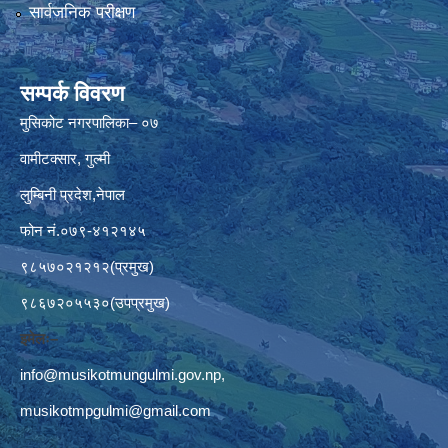
सार्वजनिक परीक्षण
सम्पर्क विवरण
मुसिकोट नगरपालिका– ०७
वामीटक्सार, गुल्मी
लुम्बिनी प्रदेश,नेपाल
फोन नं.०७९-४१२१४५
९८५७०२१२१२(प्रमुख)
९८६७२०५५३०(उपप्रमुख)
इमेलः–
info@musikotmungulmi.gov.np
,
musikotmpgulmi@gmail.com