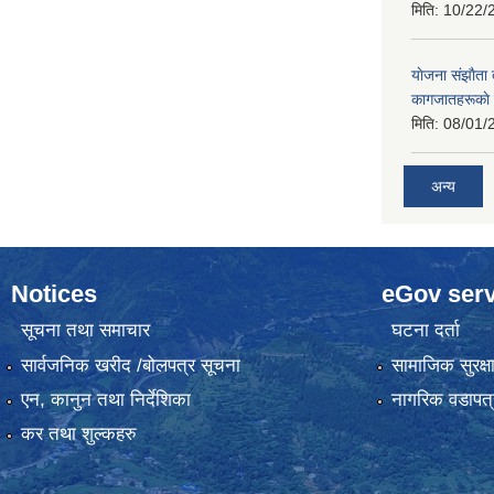
मिति:
10/22/
याेजना संझाैता
कागजातहरूकाे
मिति:
08/01/
अन्य
Notices
eGov serv
सूचना तथा समाचार
घटना दर्ता
सार्वजनिक खरीद /बोलपत्र सूचना
सामाजिक सुरक्ष
एन, कानुन तथा निर्देशिका
नागरिक वडापत्
कर तथा शुल्कहरु