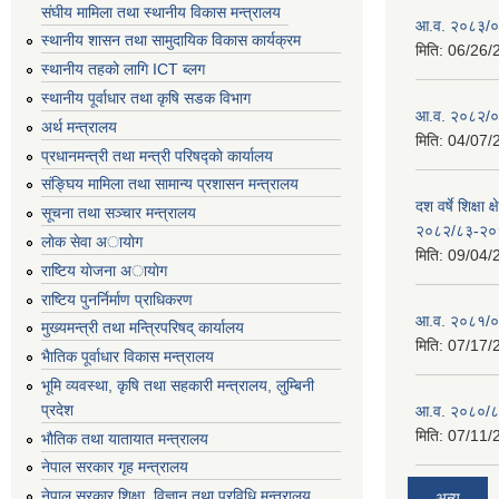
संघीय मामिला तथा स्थानीय विकास मन्त्रालय
आ.व. २०८३/०८
स्थानीय शासन तथा सामुदायिक विकास कार्यक्रम
मिति:
06/26/
स्थानीय तहको लागि ICT ब्लग
स्थानीय पूर्वाधार तथा कृषि सडक विभाग
आ.व. २०८२/०८
अर्थ मन्त्रालय
मिति:
04/07/
प्रधानमन्त्री तथा मन्त्री परिषद्काे कार्यालय
संङ्घिय मामिला तथा सामान्य प्रशासन मन्त्रालय
दश वर्षे शिक्षा 
सूचना तथा सञ्चार मन्त्रालय
२०८२/८३-२०
लाेक सेवा अायाेग
मिति:
09/04/
राष्टिय याेजना अायाेग
राष्टिय पुनर्निर्माण प्राधिकरण
आ.व. २०८१/०८
मुख्यमन्त्री तथा मन्त्रिपरिषद् कार्यालय
मिति:
07/17/
भैातिक पूर्वाधार विकास मन्त्रालय
भूमि व्यवस्था, कृषि तथा सहकारी मन्त्रालय, लु्म्बिनी
प्रदेश
आ.व. २०८०/८
मिति:
07/11/
भाैतिक तथा यातायात मन्त्रालय
नेपाल सरकार गृह मन्त्रालय
नेपाल सरकार शिक्षा, विज्ञान तथा प्रविधि मन्त्रालय
अन्य