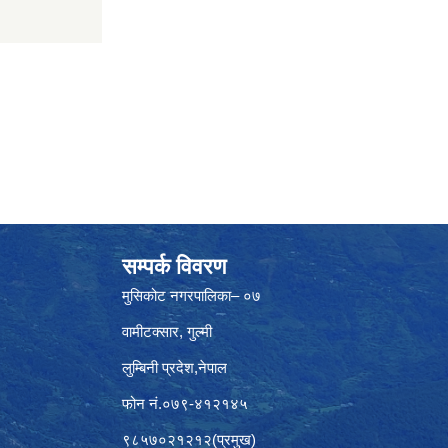
सम्पर्क विवरण
मुसिकोट नगरपालिका– ०७
वामीटक्सार, गुल्मी
लुम्बिनी प्रदेश,नेपाल
फोन नं.०७९-४१२१४५
९८५७०२१२१२(प्रमुख)