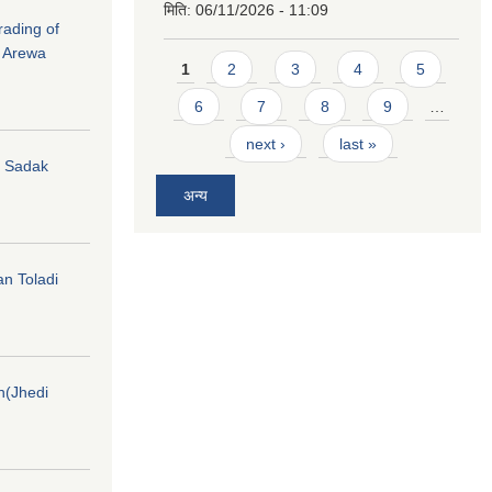
मिति:
06/11/2026 - 11:09
rading of
i Arewa
Pages
1
2
3
4
5
6
7
8
9
…
next ›
last »
hi Sadak
अन्य
an Toladi
on(Jhedi