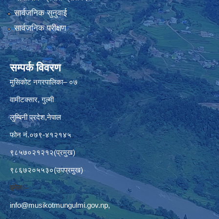
सार्वजनिक सुनुवाई
सार्वजनिक परीक्षण
सम्पर्क विवरण
मुसिकोट नगरपालिका– ०७
वामीटक्सार, गुल्मी
लुम्बिनी प्रदेश,नेपाल
फोन नं.०७९-४१२१४५
९८५७०२१२१२(प्रमुख)
९८६७२०५५३०(उपप्रमुख)
इमेलः–
info@musikotmungulmi.gov.np
,