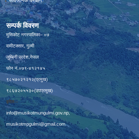
सार्वजनिक परीक्षण
सम्पर्क विवरण
मुसिकोट नगरपालिका– ०७
वामीटक्सार, गुल्मी
लुम्बिनी प्रदेश,नेपाल
फोन नं.०७९-४१२१४५
९८५७०२१२१२(प्रमुख)
९८६७२०५५३०(उपप्रमुख)
इमेलः–
info@musikotmungulmi.gov.np
,
musikotmpgulmi@gmail.com