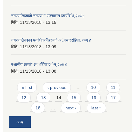
नगरपालिकाकाे नगरसभा सञ्चालन कार्यविधि,२०७४
मिति:
11/13/2018 - 13:15
नगरपालिकाका पदाधिकारीहरूकाे अाचारसंहिता,२०७४
मिति:
11/13/2018 - 13:09
स्थानीय तहकाे अार्थिक एेन,२०७४
मिति:
11/13/2018 - 13:08
Pages
« first
‹ previous
…
10
11
12
13
14
15
16
17
18
…
next ›
last »
अन्य