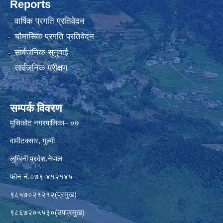
Reports
वार्षिक प्रगति प्रतिवेदन
चौमासिक प्रगति प्रतिवेदन
सार्वजनिक सुनुवाई
सार्वजनिक परीक्षण
सम्पर्क विवरण
मुसिकोट नगरपालिका– ०७
वामीटक्सार, गुल्मी
लुम्बिनी प्रदेश,नेपाल
फोन नं.०७९-४१२१४५
९८५७०२१२१२(प्रमुख)
९८६७२०५५३०(उपप्रमुख)