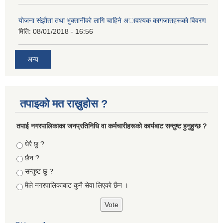
याेजना संझाैता तथा भुक्तानीकाे लागि चाहिने अावश्यक कागजातहरूकाे विवरण
मिति:
08/01/2018 - 16:56
अन्य
तपाइको मत राख्नुहोस ?
तपा‌ई नगरपालिकाका जनप्रतिनिधि वा कर्मचारीहरूकाे कार्यबाट सन्तुष्ट हुनुहुन्छ ?
Choices
धेरै छु ?
छैन ?
सन्तुष्ट छु ?
मैले नगरपालिकाबाट कुनै सेवा लिएकाे छैन ।