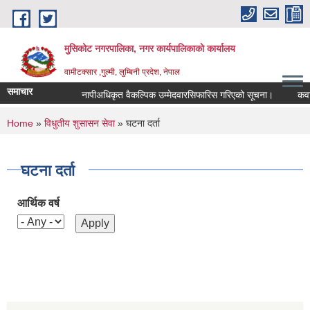
Skip to main content
मुसिकोट नगरपालिका, नगर कार्यपालिकाकाे कार्यालय
वामीटक्सार ,गुल्मी, लुम्बिनी प्रदेश, नेपाल
समाचार
नापीअधिकृत वैकल्पिक उम्मेदवारसिफारिस गरिएको सूचना।
कवाडी कर
You are here
Home
»
विधुतीय शुसासन सेवा
» घटना दर्ता
घटना दर्ता
आर्थिक वर्ष