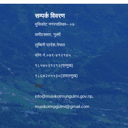
सम्पर्क विवरण
मुसिकोट नगरपालिका– ०७
वामीटक्सार, गुल्मी
लुम्बिनी प्रदेश,नेपाल
फोन नं.०७९-४१२१४५
९८५७०२१२१२(प्रमुख)
९८६७२०५५३०(उपप्रमुख)
इमेलः–
info@musikotmungulmi.gov.np
,
musikotmpgulmi@gmail.com