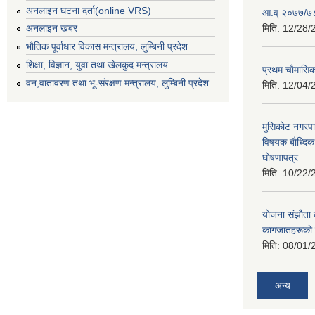
अनलाइन घटना दर्ता(online VRS)
आ.व् २०७७/७८
मिति:
12/28/
अनलाइन खबर
भौतिक पूर्वाधार विकास मन्त्रालय, लुम्बिनी प्रदेश
शिक्षा, विज्ञान, युवा तथा खेलकुद मन्‍‍त्रालय
प्रथम चाैमासि
वन,वातावरण तथा भू-संरक्षण मन्त्रालय, लुम्बिनी प्रदेश
मिति:
12/04/
मुसिकाेट नगरपा
विषयक बाैध्दि
घाेषणापत्र
मिति:
10/22/
याेजना संझाैता
कागजातहरूकाे
मिति:
08/01/
अन्य