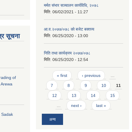
मर्मत संभार सञ्चालन कार्यविधि, २०७८
मिति:
06/02/2021 - 11:27
आ.व.२०७७/०७८ काे बजेट बक्तव्य
्र सूचना
मिति:
06/25/2020 - 13:00
निति तथा कार्यक्रम २०७७/०७८
मिति:
06/25/2020 - 12:54
Pages
« first
‹ previous
…
rading of
i Arewa
7
8
9
10
11
12
13
14
15
…
next ›
last »
hi Sadak
अन्य