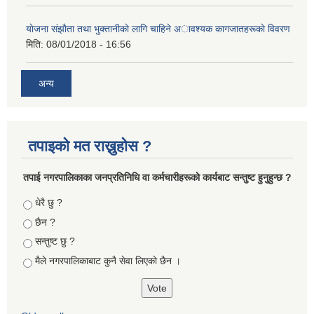
याेजना संझाैता तथा भुक्तानीकाे लागि चाहिने अावश्यक कागजातहरूकाे विवरण
मिति:
08/01/2018 - 16:56
अन्य
तपाइको मत राख्नुहोस ?
तपा‌ई नगरपालिकाका जनप्रतिनिधि वा कर्मचारीहरूकाे कार्यबाट सन्तुष्ट हुनुहुन्छ ?
Choices
धेरै छु ?
छैन ?
सन्तुष्ट छु ?
मैले नगरपालिकाबाट कुनै सेवा लिएकाे छैन ।