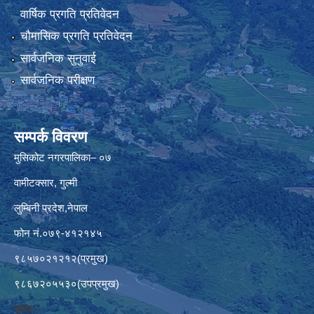
वार्षिक प्रगति प्रतिवेदन
चौमासिक प्रगति प्रतिवेदन
सार्वजनिक सुनुवाई
सार्वजनिक परीक्षण
सम्पर्क विवरण
मुसिकोट नगरपालिका– ०७
वामीटक्सार, गुल्मी
लुम्बिनी प्रदेश,नेपाल
फोन नं.०७९-४१२१४५
९८५७०२१२१२(प्रमुख)
९८६७२०५५३०(उपप्रमुख)
इमेलः–