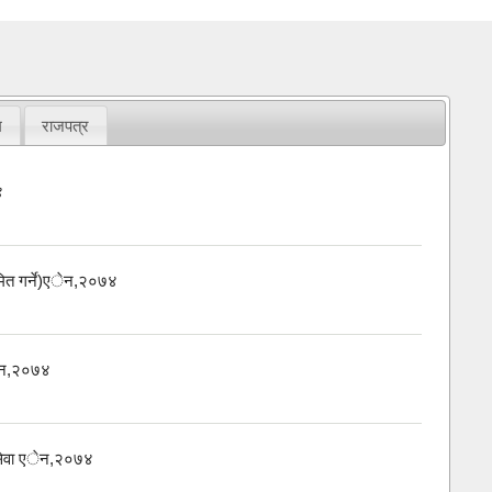
म
राजपत्र
४
यमित गर्ने)एेन,२०७४
 एेन,२०७४
इ सेवा एेन,२०७४