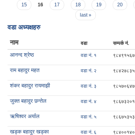
15
16
17
18
19
20
last »
वडा अध्यक्षहरु
नाम
वडा
सम्पर्क नं.
आनन्द श्रेष्ठ
वडा नं. १
९८४९१५६७
राम बहादुर महत
वडा नं. २
९८४२७८३५
शंकर बहादुर रायमाझी
वडा नं. ३
९८५७०६४७
जुक्त बहादुर छन्तेल
वडा नं. ४
९८६७३२०१
ऋषिश्वर अर्याल
वडा नं. ५
९८६७५३५३
खड्क बहादुर खड्का
वडा नं. ६
९८४००१४०