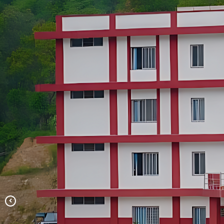
सालिमे दह