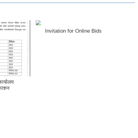
मुसिकोट नगरपालिका गुल्मीका प्रमुख
प्रशासकीय अधिकृत आदरणीय श्री
चेतनाथ गिरी सरसँगकाे फेरी भेटौंला
कार्यक्रम, करिव १६ महिनाको मुसिकोट
बसाई पछि सरुवा भै तानसेन नगरपालिका
पाल्पा जान लाग्नु भएका आदरणीय सरको
आगामी बसाई सफल सुखद रहोस हार्दिक
शुभकामना ।