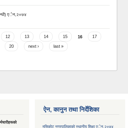
म्बन्धी) एेन,२०७४
12
13
14
15
16
17
20
next ›
last »
ऐन, कानुन तथा निर्देशिका
मचारीहरूकाे
मुसिकाेट नगरपालिकाकाे स्थानीय शिक्षा एेन,२०७४