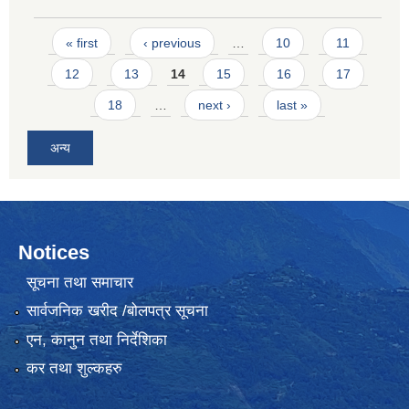
Pages
« first
‹ previous
…
10
11
12
13
14
15
16
17
18
…
next ›
last »
अन्य
Notices
सूचना तथा समाचार
सार्वजनिक खरीद /बोलपत्र सूचना
एन, कानुन तथा निर्देशिका
कर तथा शुल्कहरु