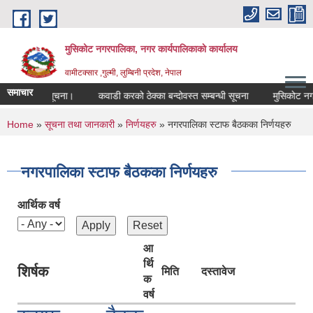
Skip to main content
मुसिकोट नगरपालिका, नगर कार्यपालिकाकाे कार्यालय
वामीटक्सार ,गुल्मी, लुम्बिनी प्रदेश, नेपाल
समाचार
स गरिएको सूचना।
कवाडी करको ठेक्का बन्दोवस्त सम्बन्धी सूचना
मुसिकोट नगरपालिक
You are here
Home
»
सूचना तथा जानकारी
»
निर्णयहरु
» नगरपालिका स्टाफ बैठकका निर्णयहरु
नगरपालिका स्टाफ बैठकका निर्णयहरु
आर्थिक वर्ष
आ
र्थि
शिर्षक
मिति
दस्तावेज
क
वर्ष