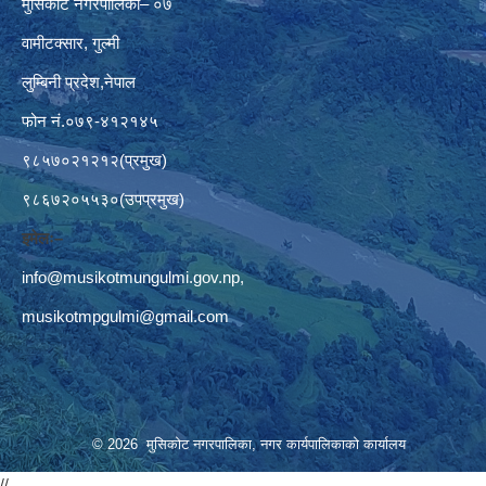
मुसिकोट नगरपालिका– ०७
वामीटक्सार, गुल्मी
लुम्बिनी प्रदेश,नेपाल
फोन नं.०७९-४१२१४५
९८५७०२१२१२(प्रमुख)
९८६७२०५५३०(उपप्रमुख)
इमेलः–
info@musikotmungulmi.gov.np
,
musikotmpgulmi@gmail.com
© 2026 मुसिकोट नगरपालिका, नगर कार्यपालिकाकाे कार्यालय
//