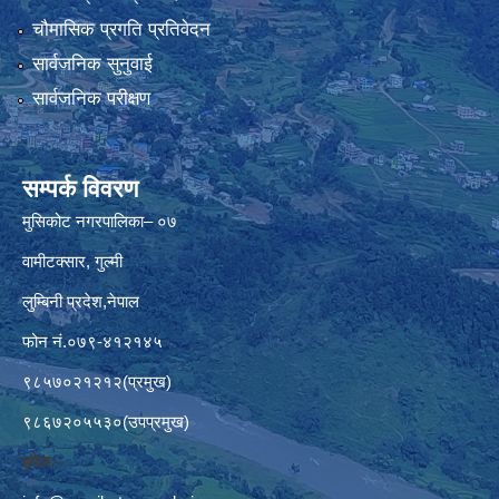
चौमासिक प्रगति प्रतिवेदन
सार्वजनिक सुनुवाई
सार्वजनिक परीक्षण
सम्पर्क विवरण
मुसिकोट नगरपालिका– ०७
वामीटक्सार, गुल्मी
लुम्बिनी प्रदेश,नेपाल
फोन नं.०७९-४१२१४५
९८५७०२१२१२(प्रमुख)
९८६७२०५५३०(उपप्रमुख)
इमेलः–