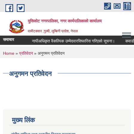
Skip to main content
मुसिकोट नगरपालिका, नगर कार्यपालिकाकाे कार्यालय
वामीटक्सार ,गुल्मी, लुम्बिनी प्रदेश, नेपाल
समाचार
नापीअधिकृत वैकल्पिक उम्मेदवारसिफारिस गरिएको सूचना।
कवाडी करको
You are here
Home
»
प्रतिवेदन
» अनुगमन प्रतिवेदन
अनुगमन प्रतिवेदन
मुख्य लिंक