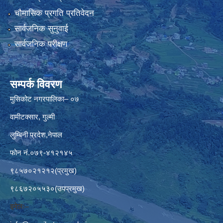
चौमासिक प्रगति प्रतिवेदन
सार्वजनिक सुनुवाई
सार्वजनिक परीक्षण
सम्पर्क विवरण
मुसिकोट नगरपालिका– ०७
वामीटक्सार, गुल्मी
लुम्बिनी प्रदेश,नेपाल
फोन नं.०७९-४१२१४५
९८५७०२१२१२(प्रमुख)
९८६७२०५५३०(उपप्रमुख)
इमेलः–