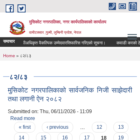
Skip to main content
मुसिकोट नगरपालिका, नगर कार्यपालिकाकाे कार्यालय
वामीटक्सार ,गुल्मी, लुम्बिनी प्रदेश, नेपाल
समाचार
नापीअधिकृत वैकल्पिक उम्मेदवारसिफारिस गरिएको सूचना।
कवाडी करको ठेक्का बन
You are here
Home
» ८२/८३
८२/८३
मुसिकोट नगरपालिकाको सार्वजनिक निजी साझेदारी
तथा लगानी ऐन २०८२
Submitted on:
Thu, 06/11/2026 - 11:09
Read more
about मुसिकोट नगरपालिकाको सार्वजनिक निजी साझेदारी
Pages
तथा लगानी ऐन २०८२
« first
‹ previous
…
12
13
14
15
16
17
18
19