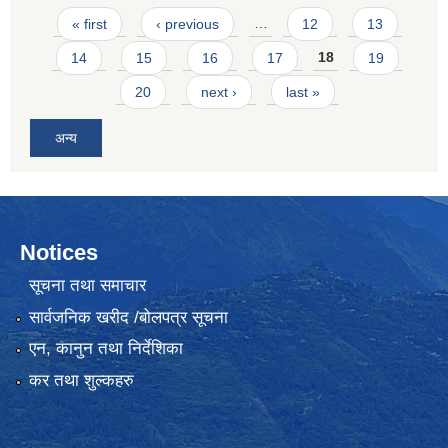
Pages
« first
‹ previous
…
12
13
14
15
16
17
18
19
20
next ›
last »
अन्य
Notices
सूचना तथा समाचार
सार्वजनिक खरीद /बोलपत्र सूचना
एन, कानुन तथा निर्देशिका
कर तथा शुल्कहरु