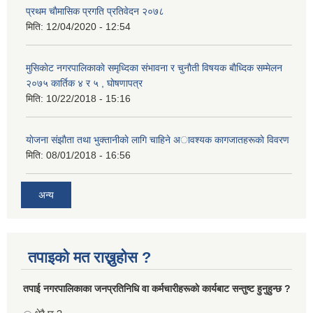
प्रथम चाैमासिक प्रगति प्रतिवेदन २०७८
मिति:
12/04/2020 - 12:54
मुसिकाेट नगरपालिकाकाे समृध्दिका संभावना र चुनाैती विषयक बाैध्दिक सम्मेलन
२०७५ कार्तिक ४ र ५ , घाेषणापत्र
मिति:
10/22/2018 - 15:16
याेजना संझाैता तथा भुक्तानीकाे लागि चाहिने अावश्यक कागजातहरूकाे विवरण
मिति:
08/01/2018 - 16:56
अन्य
तपाइको मत राख्नुहोस ?
तपा‌ई नगरपालिकाका जनप्रतिनिधि वा कर्मचारीहरूकाे कार्यबाट सन्तुष्ट हुनुहुन्छ ?