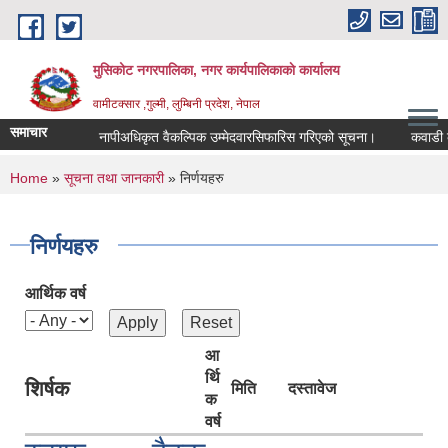
Skip to main content
मुसिकोट नगरपालिका, नगर कार्यपालिकाकाे कार्यालय
वामीटक्सार ,गुल्मी, लुम्बिनी प्रदेश, नेपाल
समाचार
नापीअधिकृत वैकल्पिक उम्मेदवारसिफारिस गरिएको सूचना।
कवाडी करको ठ
You are here
Home
»
सूचना तथा जानकारी
» निर्णयहरु
निर्णयहरु
आर्थिक वर्ष
आ
र्थि
शिर्षक
मिति
दस्तावेज
क
वर्ष