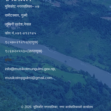
मुसिकोट नगरपालिका– ०७
वामीटक्सार, गुल्मी
लुम्बिनी प्रदेश,नेपाल
फोन नं.०७९-४१२१४५
९८५७०२१२१२(प्रमुख)
९८६७२०५५३०(उपप्रमुख)
इमेलः–
info@musikotmungulmi.gov.np
,
musikotmpgulmi@gmail.com
© 2026 मुसिकोट नगरपालिका, नगर कार्यपालिकाकाे कार्यालय