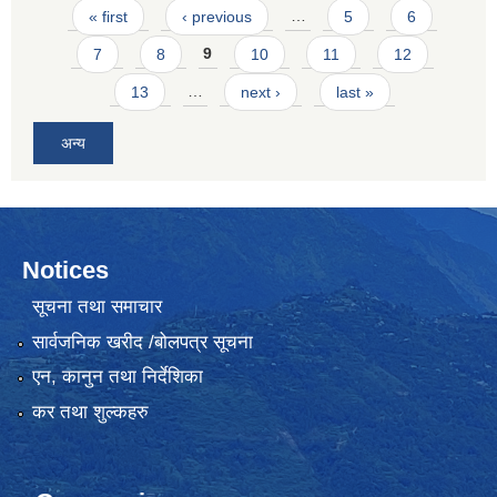
Pages
« first
‹ previous
…
5
6
7
8
9
10
11
12
13
…
next ›
last »
अन्य
Notices
सूचना तथा समाचार
सार्वजनिक खरीद /बोलपत्र सूचना
एन, कानुन तथा निर्देशिका
कर तथा शुल्कहरु