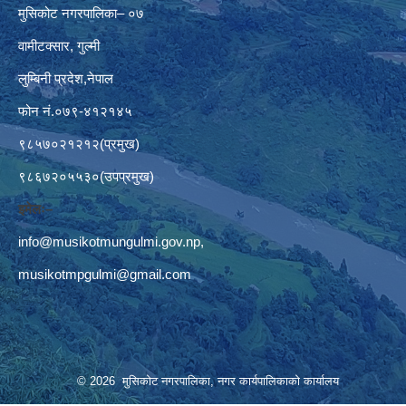
मुसिकोट नगरपालिका– ०७
वामीटक्सार, गुल्मी
लुम्बिनी प्रदेश,नेपाल
फोन नं.०७९-४१२१४५
९८५७०२१२१२(प्रमुख)
९८६७२०५५३०(उपप्रमुख)
इमेलः–
info@musikotmungulmi.gov.np
,
musikotmpgulmi@gmail.com
© 2026 मुसिकोट नगरपालिका, नगर कार्यपालिकाकाे कार्यालय